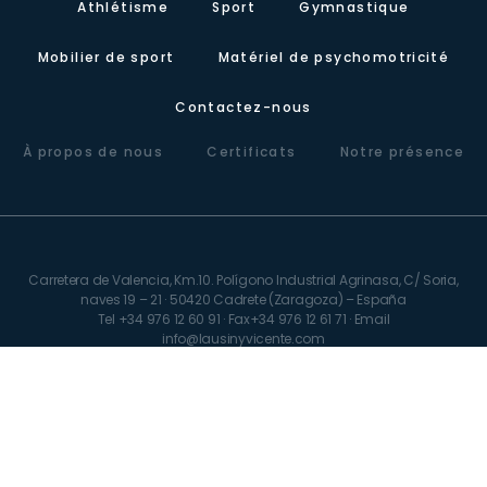
Athlétisme
Sport
Gymnastique
Mobilier de sport
Matériel de psychomotricité
Contactez-nous
À propos de nous
Certificats
Notre présence
Carretera de Valencia, Km.10. Polígono Industrial Agrinasa, C/ Soria,
naves 19 – 21 · 50420 Cadrete (Zaragoza) – España
Tel +34 976 12 60 91 · Fax+34 976 12 61 71 · Email
info@lausinyvicente.com