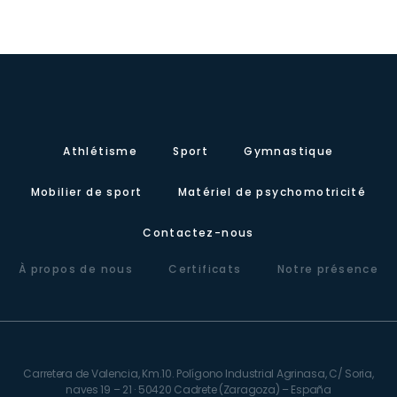
Athlétisme
Sport
Gymnastique
Mobilier de sport
Matériel de psychomotricité
Contactez-nous
À propos de nous
Certificats
Notre présence
Carretera de Valencia, Km.10. Polígono Industrial Agrinasa, C/ Soria,
naves 19 – 21 · 50420 Cadrete (Zaragoza) – España