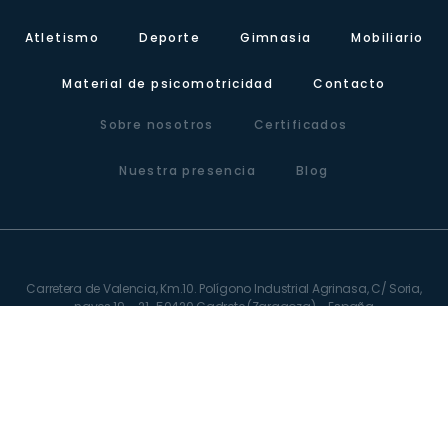
Atletismo
Deporte
Gimnasia
Mobiliario
Material de psicomotricidad
Contacto
Sobre nosotros
Certificados
Nuestra presencia
Blog
Carretera de Valencia, Km.10. Polígono Industrial Agrinasa, C/ Soria,
naves 19 – 21 · 50420 Cadrete (Zaragoza) – España
Tel +34 976 12 60 91 · Fax+34 976 12 61 71 · Email
info@lausinyvicente.com