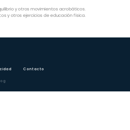
uilibrio y otros movimientos acrobáticos.
s y otros ejercicios de educación física.
icidad
Contacto
log
e (Zaragoza) – España