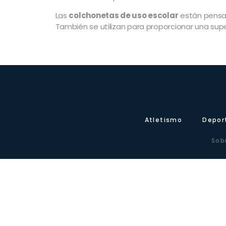
Las
colchonetas de uso escolar
están pensad
También se utilizan para proporcionar una supe
Atletismo
Depor
Sob
Carretera de Valencia,