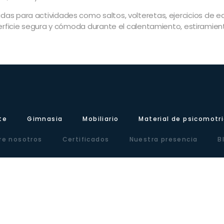
as para actividades como saltos, volteretas, ejercicios de eq
rficie segura y cómoda durante el calentamiento, estiramiento
te
Gimnasia
Mobiliario
Material de psicomotr
re nosotros
Certificados
Nuestra presencia
B
 Km.10. Polígono Industrial Agrinasa, C/ Soria, naves 19 – 21 · 50420 Cadret
Tel +34 976 12 60 91 · Fax+34 976 12 61 71 · Email info@lausinyvicente.com