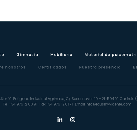
te
Gimnasia
Mobiliario
Material de psicomotr
re nosotros
Certificados
Nuestra presencia
B
 Km.10. Polígono Industrial Agrinasa, C/ Soria, naves 19 – 21 · 50420 Cadret
Tel +34 976 12 60 91 · Fax+34 976 12 61 71 · Email info@lausinyvicente.com