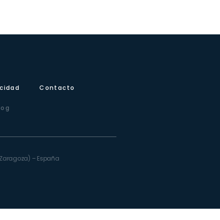
icidad
Contacto
log
e (Zaragoza) – España