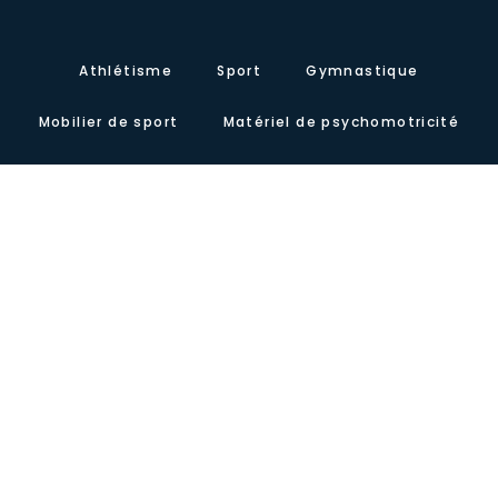
Athlétisme
Sport
Gymnastique
Mobilier de sport
Matériel de psychomotricité
Contactez-nous
À propos de nous
Certificats
Notre présence
Carretera de Valencia, Km.10. Polígono Industrial Agrinasa, C/ Soria,
naves 19 – 21 · 50420 Cadrete (Zaragoza) – España
Tel +34 976 12 60 91 · Fax+34 976 12 61 71 · Email
info@lausinyvicente.com