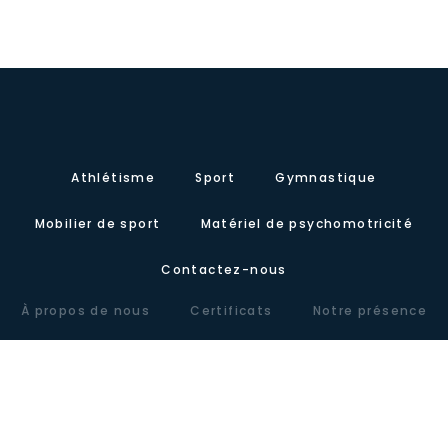
Athlétisme
Sport
Gymnastique
Mobilier de sport
Matériel de psychomotricité
Contactez-nous
À propos de nous
Certificats
Notre présence
Carretera de Valencia, Km.10. Polígono Industrial Agrinasa, C/ Soria,
naves 19 – 21 · 50420 Cadrete (Zaragoza) – España