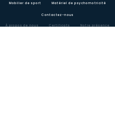
Mobilier de sport
Matériel de psychomotricité
Contactez-nous
À propos de nous
Certificats
Notre présence
Carretera de Valencia, Km.10. Polígono Industrial Agrinasa, C/ Soria,
naves 19 – 21 · 50420 Cadrete (Zaragoza) – España
Tel +34 976 12 60 91 · Fax+34 976 12 61 71 · Email
info@lausinyvicente.com
Avis juridique
Politique de confidentialité