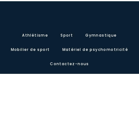
Athlétisme
Sport
Gymnastique
Mobilier de sport
Matériel de psychomotricité
Contactez-nous
À propos de nous
Certificats
Notre présence
Carretera de Valencia, Km.10. Polígono Industrial Agrinasa, C/ Soria,
naves 19 – 21 · 50420 Cadrete (Zaragoza) – España
Tel +34 976 12 60 91 · Fax+34 976 12 61 71 · Email
info@lausinyvicente.com