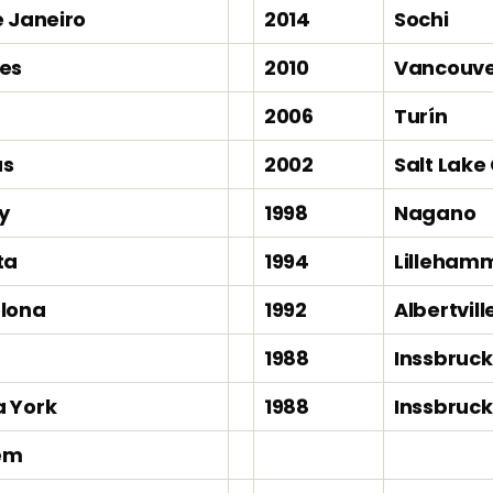
e Janeiro
2014
Sochi
es
2010
Vancouv
2006
Turín
as
2002
Salt Lake 
y
1998
Nagano
ta
1994
Lilleham
lona
1992
Albertvill
1988
Inssbruck
 York
1988
Inssbruck
em