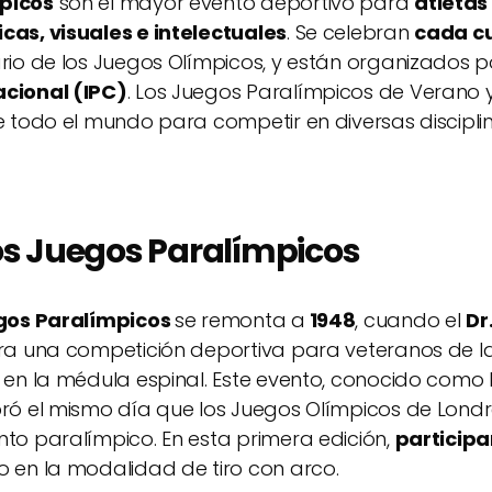
picos
son el mayor evento deportivo para
atletas
cas, visuales e intelectuales
. Se celebran
cada cu
rio de los Juegos Olímpicos, y están organizados p
acional (IPC)
. Los Juegos Paralímpicos de Verano y
de todo el mundo para competir en diversas discip
los Juegos Paralímpicos
egos Paralímpicos
se remonta a
1948
, cuando el
Dr
rra una competición deportiva para veteranos de 
 en la médula espinal. Este evento, conocido como 
ebró el mismo día que los Juegos Olímpicos de Londr
to paralímpico. En esta primera edición,
participa
o en la modalidad de tiro con arco.