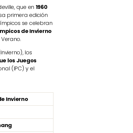
deville, que en
1960
esa primera edición
límpicos se celebran
ímpicos de Invierno
 Verano.
nvierno), los
ue los Juegos
nal (IPC) y el
e Invierno
hang