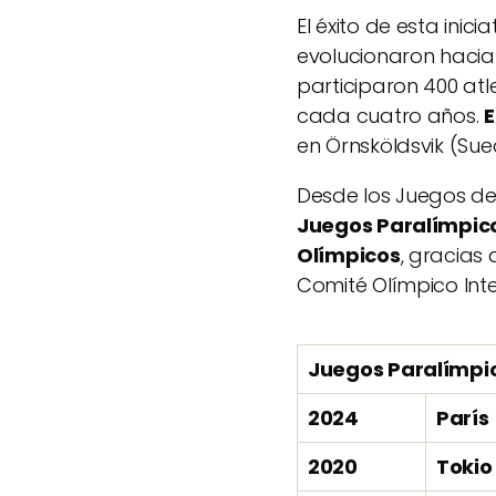
El éxito de esta inic
evolucionaron hacia
participaron 400 atl
cada cuatro años.
E
en Örnsköldsvik (Sue
Desde los Juegos de S
Juegos Paralímpico
Olímpicos
, gracias
Comité Olímpico Inte
Juegos Paralímpi
2024
París
2020
Tokio