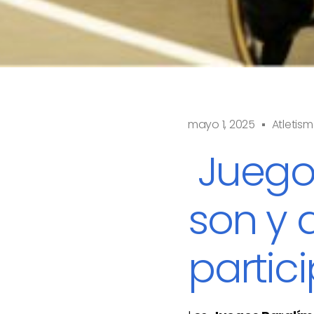
mayo 1, 2025
Atletis
Juegos
son y 
partic