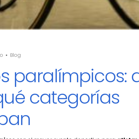
mo
Blog
 paralímpicos: 
qué categorías
ipan