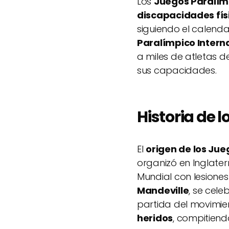
Los
Juegos Paralím
discapacidades físi
siguiendo el calenda
Paralímpico Intern
a miles de atletas 
sus capacidades.
Historia de 
El
origen de los Ju
organizó en Inglate
Mundial con lesiones
Mandeville
, se cel
partida del movimien
heridos
, compitiend