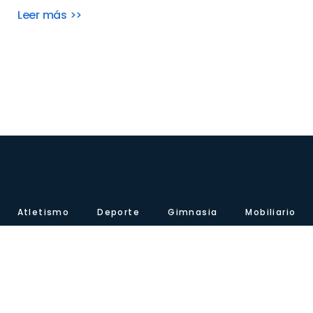
Leer más >>
Atletismo
Deporte
Gimnasia
Mobiliario
Material de psicomotricidad
Contacto
Sobre nosotros
Certificados
Nuestra presencia
Blog