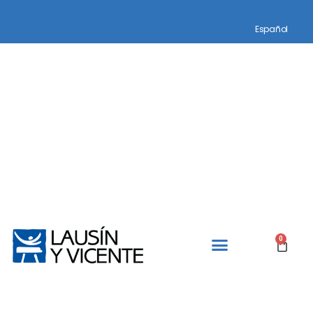
Español
0