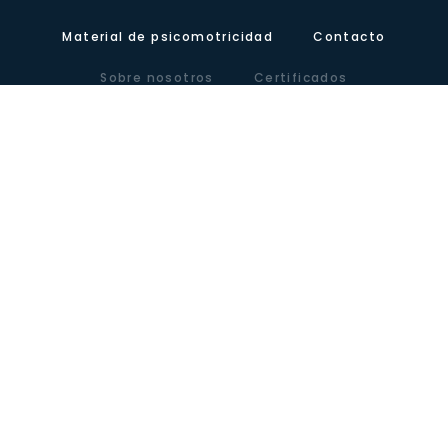
Material de psicomotricidad
Contacto
Sobre nosotros
Certificados
Nuestra presencia
Blog
Carretera de Valencia, Km.10. Polígono Industrial Agrinasa, C/ Soria,
naves 19 – 21 · 50420 Cadrete (Zaragoza) – España
Tel +34 976 12 60 91 · Fax+34 976 12 61 71 · Email
info@lausinyvicente.com
Aviso legal
Política de privacidad
Política de cookies