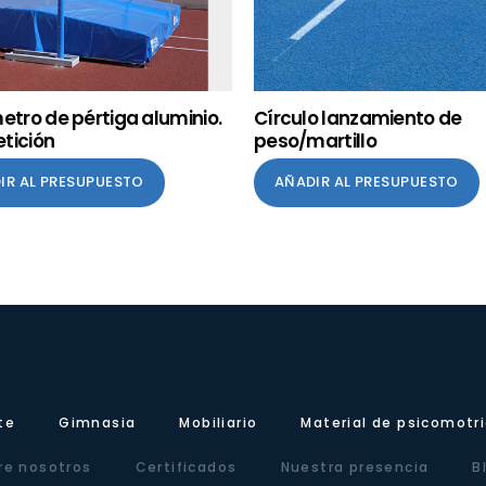
etro de pértiga aluminio.
Círculo lanzamiento de
tición
peso/martillo
IR AL PRESUPUESTO
AÑADIR AL PRESUPUESTO
te
Gimnasia
Mobiliario
Material de psicomotr
re nosotros
Certificados
Nuestra presencia
B