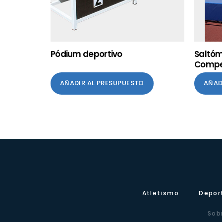
Pódium deportivo
Saltóm
Compe
AÑADIR AL PRESUPUESTO
AÑAD
Atletismo
Depor
Sob