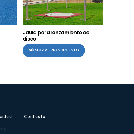
Jaula para lanzamiento de
disco
AÑADIR AL PRESUPUESTO
icidad
Contacto
log