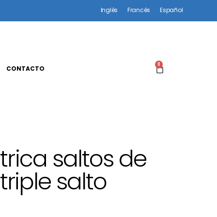
Inglés
Francés
Español
0
CONTACTO
rica saltos de
triple salto