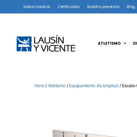
Sobre nosotros
Certificados
Nuestra presencia
Blog
ATLETISMO
D
Inicio
/
Atletismo
/
Equipamiento de longitud
/ Escala m