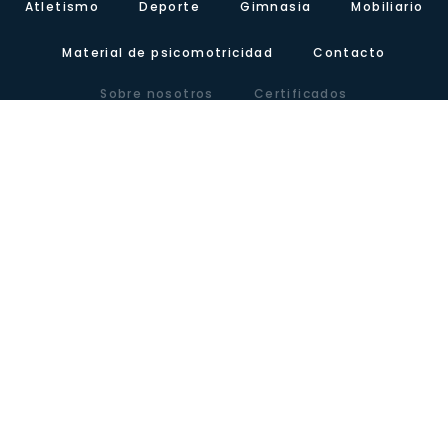
Atletismo
Deporte
Gimnasia
Mobiliario
Material de psicomotricidad
Contacto
Sobre nosotros
Certificados
Nuestra presencia
Blog
Carretera de Valencia, Km.10. Polígono Industrial Agrinasa, C/ Soria,
naves 19 – 21 · 50420 Cadrete (Zaragoza) – España
Tel +34 976 12 60 91 · Fax+34 976 12 61 71 · Email
info@lausinyvicente.com