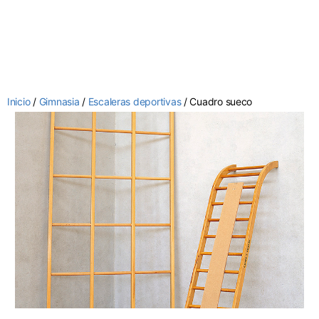
Inicio
/
Gimnasia
/
Escaleras deportivas
/ Cuadro sueco