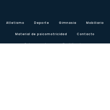
Atletismo
Deporte
Gimnasia
Mobiliario
Material de psicomotricidad
Contacto
Sobre nosotros
Certificados
Nuestra presencia
Blog
Carretera de Valencia, Km.10. Polígono Industrial Agrinasa, C/ Soria,
naves 19 – 21 · 50420 Cadrete (Zaragoza) – España
Tel +34 976 12 60 91 · Fax+34 976 12 61 71 · Email
info@lausinyvicente.com