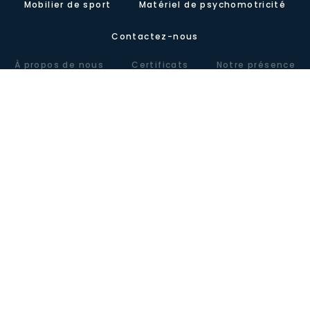
Mobilier de sport
Matériel de psychomotricité
Contactez-nous
À propos de nous
Certificats
Notre présence
Carretera de Valencia, Km.10. Polígono Industrial Agrinasa, C/ Soria,
naves 19 – 21 · 50420 Cadrete (Zaragoza) – España
Tel +34 976 12 60 91 · Fax+34 976 12 61 71 · Email
info@lausinyvicente.com
Avis juridique
Politique de confidentialité