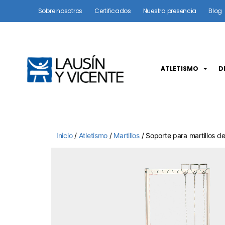
Sobre nosotros
Certificados
Nuestra presencia
Blog
ATLETISMO
D
Inicio
/
Atletismo
/
Martillos
/ Soporte para martillos d