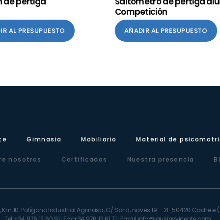
n de pértiga
Saltómetro de pértiga alu
Competición
IR AL PRESUPUESTO
AÑADIR AL PRESUPUESTO
te
Gimnasia
Mobiliario
Material de psicomotr
re nosotros
Certificados
Nuestra presencia
B
 Km.10. Polígono Industrial Agrinasa, C/ Soria, naves 19 – 21 · 50420 Cadret
Tel +34 976 12 60 91 · Fax+34 976 12 61 71 · Email info@lausinyvicente.com