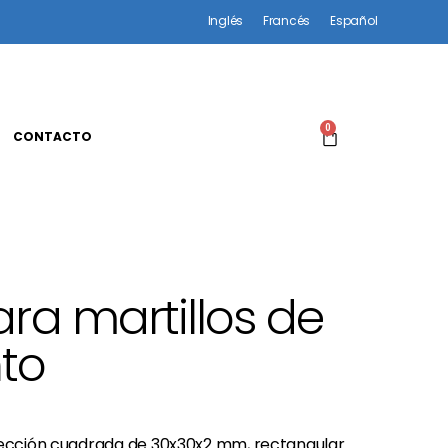
Inglés
Francés
Español
0
CONTACTO
ra martillos de
to
 sección cuadrada de 30x30x2 mm, rectangular