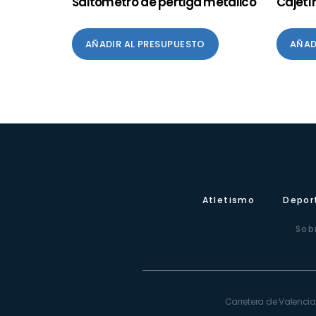
Saltómetro de pértiga metálico
Cajetí
AÑADIR AL PRESUPUESTO
AÑAD
Atletismo
Depor
Sob
Carretera de Valencia,