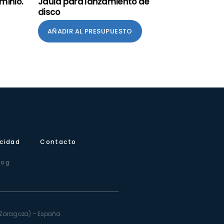
minio.
Jaula para lanzamiento de
disco
AÑADIR AL PRESUPUESTO
icidad
Contacto
log
e (Zaragoza) – España