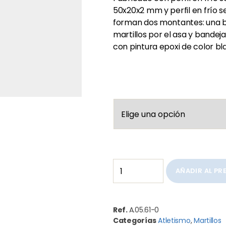
50x20x2 mm y perfil en frío 
forman dos montantes: una ba
martillos por el asa y bandeja 
con pintura epoxi de color bl
AÑADIR AL P
Ref.
A.05.61-0
Categorías
Atletismo
,
Martillos