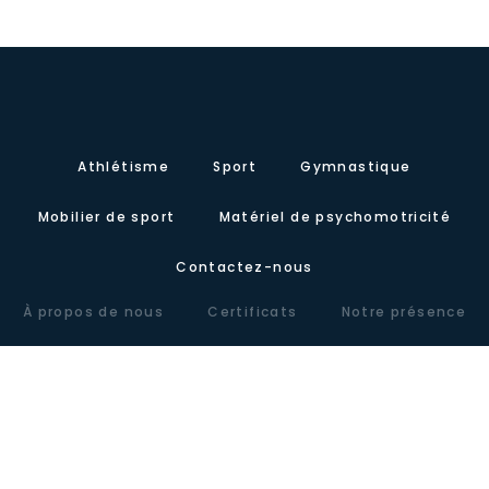
Athlétisme
Sport
Gymnastique
Mobilier de sport
Matériel de psychomotricité
Contactez-nous
À propos de nous
Certificats
Notre présence
Carretera de Valencia, Km.10. Polígono Industrial Agrinasa, C/ Soria,
naves 19 – 21 · 50420 Cadrete (Zaragoza) – España
Tel +34 976 12 60 91 · Fax+34 976 12 61 71 · Email