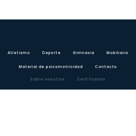
Atletismo
Deporte
Gimnasia
Mobiliario
Material de psicomotricidad
Contacto
Sobre nosotros
Certificados
Nuestra presencia
Blog
Carretera de Valencia, Km.10. Polígono Industrial Agrinasa, C/ Soria,
naves 19 – 21 · 50420 Cadrete (Zaragoza) – España