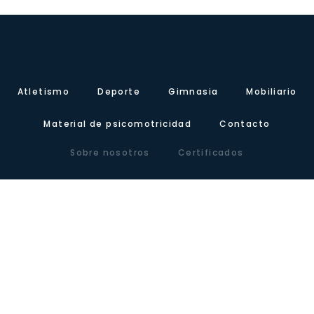
Atletismo
Deporte
Gimnasia
Mobiliario
Material de psicomotricidad
Contacto
Sobre nosotros
Certificados
Nuestra presencia
Blog
Carretera de Valencia, Km.10. Polígono Industrial Agrinasa, C/ Soria,
naves 19 – 21 · 50420 Cadrete (Zaragoza) – España
Tel +34 976 12 60 91 · Fax+34 976 12 61 71 · Email
info@lausinyvicente.com