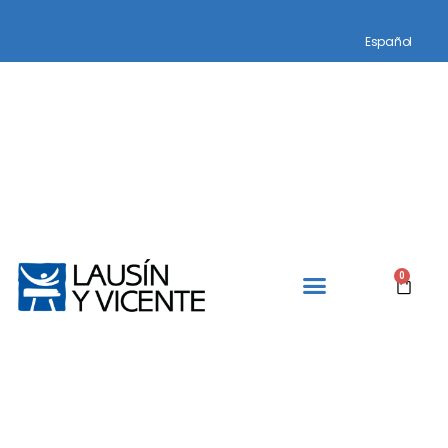
Español
0