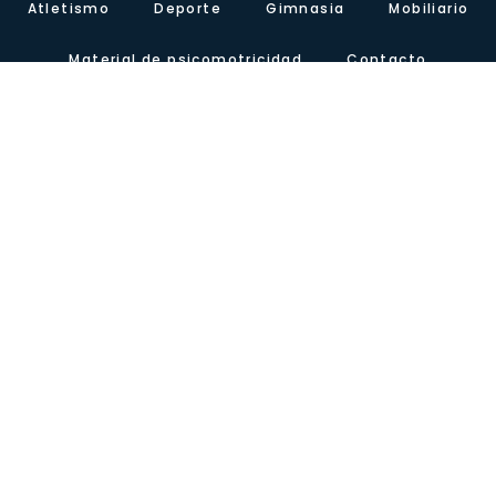
Atletismo
Deporte
Gimnasia
Mobiliario
Material de psicomotricidad
Contacto
Sobre nosotros
Certificados
Nuestra presencia
Blog
Carretera de Valencia, Km.10. Polígono Industrial Agrinasa, C/ Soria,
naves 19 – 21 · 50420 Cadrete (Zaragoza) – España
Tel +34 976 12 60 91 · Fax+34 976 12 61 71 · Email
info@lausinyvicente.com