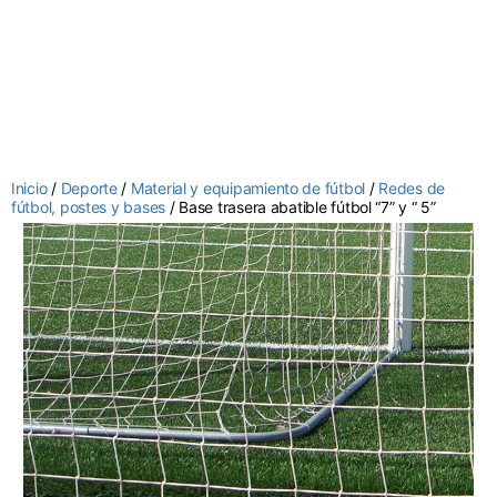
Inicio
/
Deporte
/
Material y equipamiento de fútbol
/
Redes de
fútbol, postes y bases
/ Base trasera abatible fútbol “7” y “ 5”