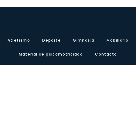
Atletismo
Deporte
Gimnasia
Mobiliario
Material de psicomotricidad
Contacto
Sobre nosotros
Certificados
Nuestra presencia
Blog
Carretera de Valencia, Km.10. Polígono Industrial Agrinasa, C/ Soria,
naves 19 – 21 · 50420 Cadrete (Zaragoza) – España
Tel +34 976 12 60 91 · Fax+34 976 12 61 71 · Email
info@lausinyvicente.com