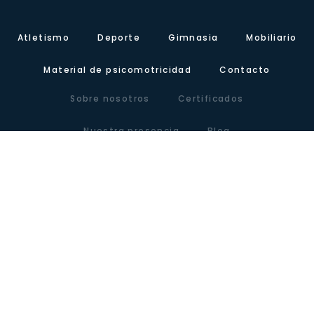
Atletismo
Deporte
Gimnasia
Mobiliario
Material de psicomotricidad
Contacto
Sobre nosotros
Certificados
Nuestra presencia
Blog
Carretera de Valencia, Km.10. Polígono Industrial Agrinasa, C/ Soria,
naves 19 – 21 · 50420 Cadrete (Zaragoza) – España
Tel +34 976 12 60 91 · Fax+34 976 12 61 71 · Email
info@lausinyvicente.com