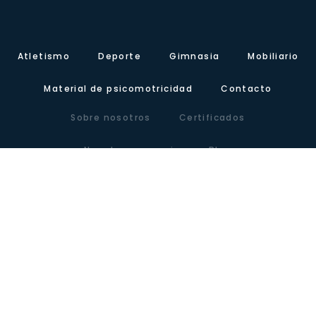
Atletismo
Deporte
Gimnasia
Mobiliario
Material de psicomotricidad
Contacto
Sobre nosotros
Certificados
Nuestra presencia
Blog
Carretera de Valencia, Km.10. Polígono Industrial Agrinasa, C/ Soria,
naves 19 – 21 · 50420 Cadrete (Zaragoza) – España
Tel +34 976 12 60 91 · Fax+34 976 12 61 71 · Email
info@lausinyvicente.com