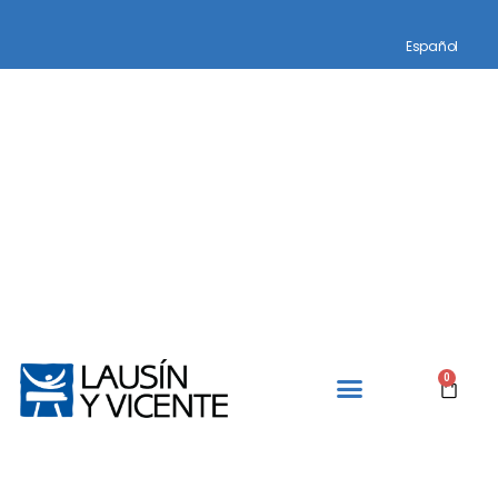
Español
0